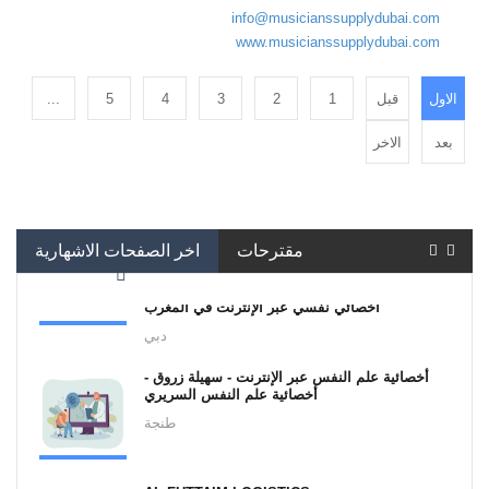
info@musicianssupplydubai.com
www.musicianssupplydubai.com
الاول
قبل
1
2
3
4
5
...
بعد
الاخر
مقترحات
اخر الصفحات الاشهارية
أخصائي نفسي عبر الإنترنت في المغرب
دبي
أخصائية علم النفس عبر الإنترنت - سهيلة زروق -
أخصائية علم النفس السريري
طنجة