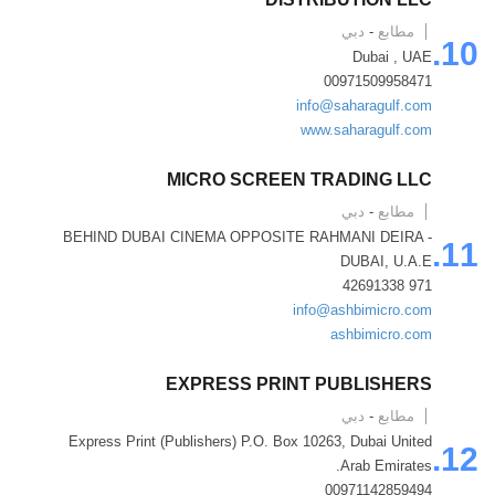
مطابع
-
دبي
10.
Dubai , UAE
00971509958471
info@saharagulf.com
www.saharagulf.com
MICRO SCREEN TRADING LLC
مطابع
-
دبي
BEHIND DUBAI CINEMA OPPOSITE RAHMANI DEIRA -
11.
DUBAI, U.A.E
971 42691338
info@ashbimicro.com
ashbimicro.com
EXPRESS PRINT PUBLISHERS
مطابع
-
دبي
Express Print (Publishers) P.O. Box 10263, Dubai United
12.
Arab Emirates.
00971142859494