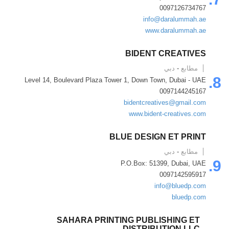
0097126734767
info@daralummah.ae
www.daralummah.ae
BIDENT CREATIVES
مطابع
-
دبي
8.
Level 14, Boulevard Plaza Tower 1, Down Town, Dubai - UAE
0097144245167
bidentcreatives@gmail.com
www.bident-creatives.com
BLUE DESIGN ET PRINT
مطابع
-
دبي
9.
P.O.Box: 51399, Dubai, UAE
0097142595917
info@bluedp.com
bluedp.com
SAHARA PRINTING PUBLISHING ET
DISTRIBUTION LLC