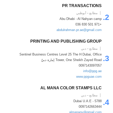
PR TRANSACTIONS
مطابع
-
أبوظبي
2.
Abu Dhabi - Al Nahyan camp
+971 501 830 036
abdulrahman.pr.ae@gmail.com
PRINTING AND PUBLISHING GROUP
مطابع
-
دبي
Sentinel Business Centres Level 25 The H Dubai, Office
3.
Tower, One Sheikh Zayed Road إمارة دبيّ
0097143097057
info@ppg.ae
www.ppguae.com
AL MANA COLOR STAMPS LLC
مطابع
-
دبي
4.
5788 - Dubai U.A.E
0097142663444
almanany@gmail.com