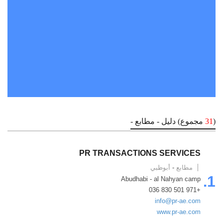
(
31
مجموع) دليل - مطابع -
PR TRANSACTIONS SERVICES
مطابع
-
أبوظبي
1.
Abudhabi - al Nahyan camp
+971 501 830 036
info@pr-ae.com
www.pr-ae.com