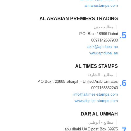
almanastamps.com
AL ARABIAN PREMIERS TRADING
مطابع
-
دبي
5.
P.O. Box: 18966 Dubai
0097142637900
aziz@aptdubai.ae
www.aptdubai.ae
AL TIMES STAMPS
مطابع
-
الشارقة
6.
P.O.Box : 23885 Sharjah - United Arab Emrates
0097165332240
info@altimes-stamps.com
www.altimes-stamps.com
DAR AL UMMAH
مطابع
-
أبوظبي
7.
abu dhabi UAE post Box 39975